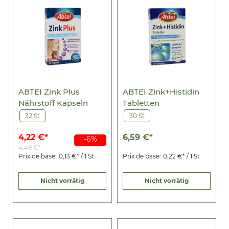
ABTEI Zink Plus
ABTEI Zink+Histidin
Nährstoff Kapseln
Tabletten
32 St
30 St
4,22 €*
6,59 €*
-6%
4,49 €*
Prix de base:
0,13 €* / 1 St
Prix de base:
0,22 €* / 1 St
Nicht vorrätig
Nicht vorrätig