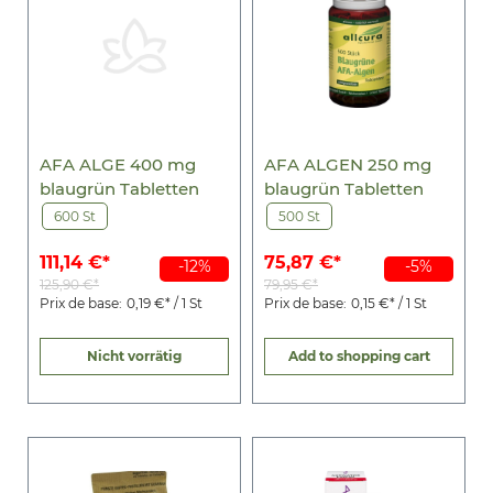
AFA ALGE 400 mg
AFA ALGEN 250 mg
blaugrün Tabletten
blaugrün Tabletten
600 St
500 St
111,14 €*
75,87 €*
-12%
-5%
125,90 €*
79,95 €*
Prix de base:
0,19 €* / 1 St
Prix de base:
0,15 €* / 1 St
Nicht vorrätig
Add to shopping cart