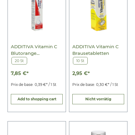
ADDITIVA Vitamin C
ADDITIVA Vitamin C
Blutorange
Brausetabletten
Brausetabletten
20 St
10 St
7,85 €*
2,95 €*
Prix de base:
0,39 €* / 1 St
Prix de base:
0,30 €* / 1 St
Add to shopping cart
Nicht vorrätig