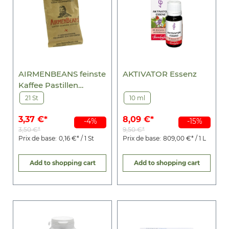
AIRMENBEANS feinste
AKTIVATOR Essenz
Kaffee Pastillen
m.Guarana
21 St
10 ml
3,37 €*
8,09 €*
-4%
-15%
3,50 €*
9,50 €*
Prix de base:
0,16 €* / 1 St
Prix de base:
809,00 €* / 1 L
Add to shopping cart
Add to shopping cart