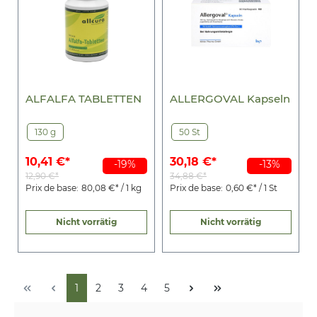
ALFALFA TABLETTEN
ALLERGOVAL Kapseln
130 g
50 St
10,41 €*
30,18 €*
-19%
-13%
12,90 €*
34,88 €*
Prix de base:
80,08 €* / 1 kg
Prix de base:
0,60 €* / 1 St
Nicht vorrätig
Nicht vorrätig
1
2
3
4
5