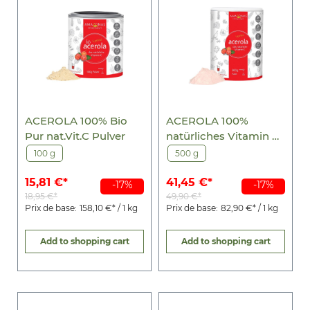
ACEROLA 100% Bio
ACEROLA 100%
Pur nat.Vit.C Pulver
natürliches Vitamin C
Pulver
100 g
500 g
15,81 €*
41,45 €*
-17%
-17%
18,95 €*
49,90 €*
Prix de base:
158,10 €* / 1 kg
Prix de base:
82,90 €* / 1 kg
Add to shopping cart
Add to shopping cart