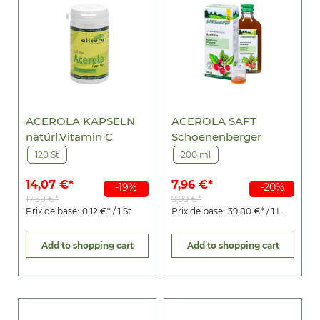
ACEROLA KAPSELN
ACEROLA SAFT
natürl.Vitamin C
Schoenenberger
120 St
200 ml
14,07 €*
7,96 €*
-19%
-20%
17,30 €*
9,99 €*
Prix de base:
0,12 €* / 1 St
Prix de base:
39,80 €* / 1 L
Add to shopping cart
Add to shopping cart