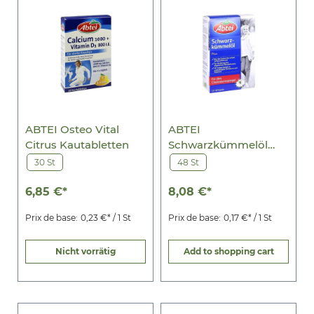
ABTEI Osteo Vital
ABTEI
Citrus Kautabletten
Schwarzkümmelöl
Plus Kapseln
30 St
48 St
6,85 €*
8,08 €*
Prix de base:
0,23 €* / 1 St
Prix de base:
0,17 €* / 1 St
Nicht vorrätig
Add to shopping cart