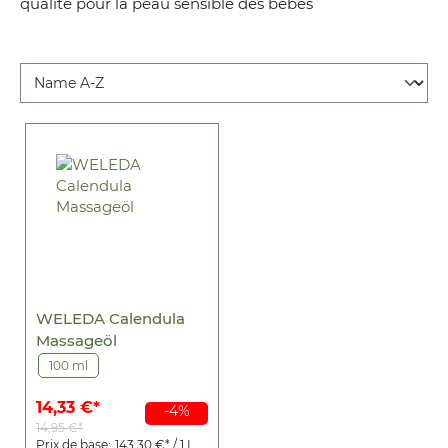
qualité pour la peau sensible des bébés
WELEDA Calendula
Massageöl
100 ml
14,33 €*
-4%
14,95 €*
Prix de base:
143,30 €* / 1 L