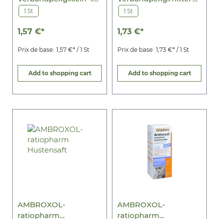
cmx2 m
cmx2 m
1 St
1 St
1,57 €*
1,73 €*
Prix de base:
1,57 €* / 1 St
Prix de base:
1,73 €* / 1 St
Add to shopping cart
Add to shopping cart
AMBROXOL-
AMBROXOL-
ratiopharm
ratiopharm