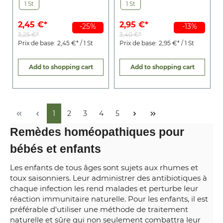
basic
easy
1 St
1 St
2,45 €*
2,95 €*
-25%
-13%
3,25 €*
3,40 €*
Prix de base:
2,45 €* / 1 St
Prix de base:
2,95 €* / 1 St
Add to shopping cart
Add to shopping cart
1
2
3
4
5
Remèdes homéopathiques pour
bébés et enfants
Les enfants de tous âges sont sujets aux rhumes et
toux saisonniers. Leur administrer des antibiotiques à
chaque infection les rend malades et perturbe leur
réaction immunitaire naturelle. Pour les enfants, il est
préférable d'utiliser une méthode de traitement
naturelle et sûre qui non seulement combattra leur