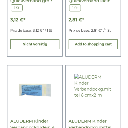
Quickverband groß
Quickverband klein
1 St
1 St
3,12 €*
2,81 €*
Prix de base:
3,12 €* / 1 St
Prix de base:
2,81 €* / 1 St
Nicht vorrätig
Add to shopping cart
ALUDERM Kinder
ALUDERM Kinder
Verbandpckg.klein 4
Verbandpckg.mittel 6