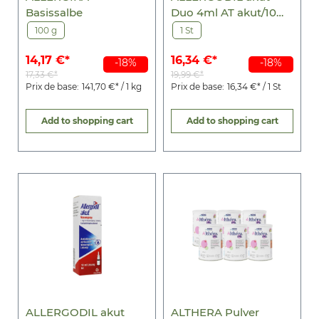
Basissalbe
Duo 4ml AT akut/10ml
NS akut
100 g
1 St
14,17 €*
16,34 €*
-18%
-18%
17,33 €*
19,99 €*
Prix de base:
141,70 €* / 1 kg
Prix de base:
16,34 €* / 1 St
Add to shopping cart
Add to shopping cart
ALLERGODIL akut
ALTHERA Pulver