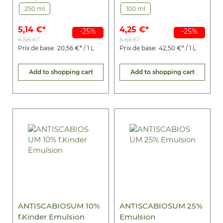
Hustensaft
Hustentropfen
250 ml
100 ml
5,14 €*
4,25 €*
-25%
-25%
6,88 €*
5,69 €*
Prix de base:
20,56 €* / 1 L
Prix de base:
42,50 €* / 1 L
Add to shopping cart
Add to shopping cart
ANTISCABIOSUM 10%
ANTISCABIOSUM 25%
f.Kinder Emulsion
Emulsion