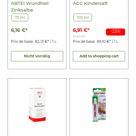
ABTEI Wundheil
ACC Kindersaft
Zinksalbe
75 ml
100 ml
6,16 €*
6,91 €*
-23%
8,97 €*
Prix de base:
82,13 €* / 1 L
Prix de base:
69,10 €* / 1 L
Nicht vorrätig
Add to shopping cart