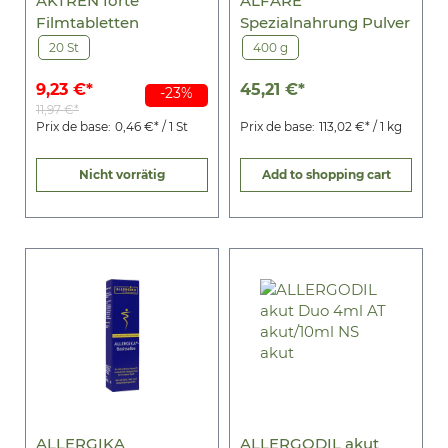
AKTREN forte
ALFARE
Filmtabletten
Spezialnahrung Pulver
20 St
400 g
9,23 €*
45,21 €*
-23%
11,97 €*
Prix de base:
0,46 €* / 1 St
Prix de base:
113,02 €* / 1 kg
Nicht vorrätig
Add to shopping cart
ALLERGIKA
ALLERGODIL akut