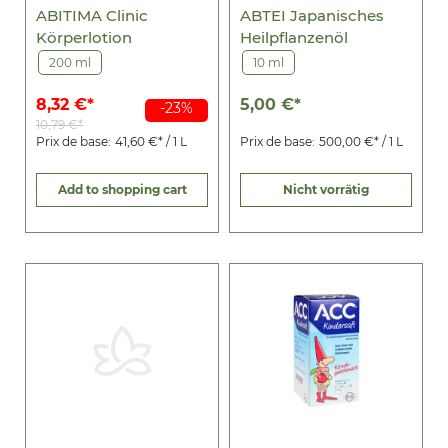
ABITIMA Clinic
ABTEI Japanisches
Körperlotion
Heilpflanzenöl
200 ml
10 ml
8,32 €*
5,00 €*
-23%
10,79 €*
Prix de base:
41,60 €* / 1 L
Prix de base:
500,00 €* / 1 L
Add to shopping cart
Nicht vorrätig