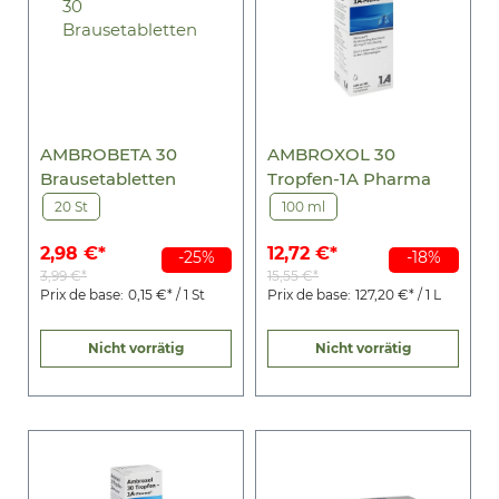
AMBROBETA 30
AMBROXOL 30
Brausetabletten
Tropfen-1A Pharma
20 St
100 ml
2,98 €*
12,72 €*
-25%
-18%
3,99 €*
15,55 €*
Prix de base:
0,15 €* / 1 St
Prix de base:
127,20 €* / 1 L
Nicht vorrätig
Nicht vorrätig