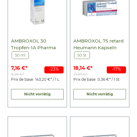
AMBROXOL 30
AMBROXOL 75 retard
Tropfen-1A Pharma
Heumann Kapseln
50 ml
50 St
7,16 €*
18,14 €*
-23%
-17%
9,28 €*
21,93 €*
Prix de base:
143,20 €* / 1 L
Prix de base:
0,36 €* / 1 St
Nicht vorrätig
Nicht vorrätig