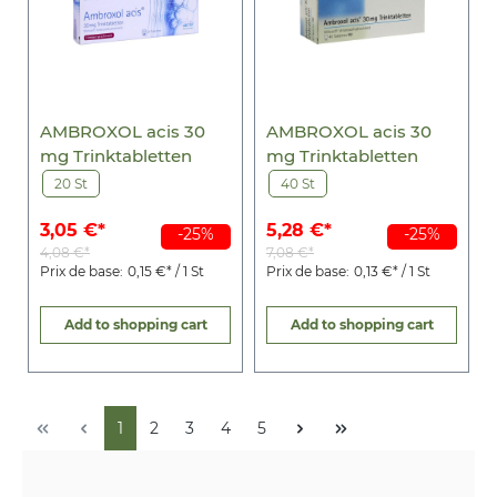
AMBROXOL acis 30
AMBROXOL acis 30
mg Trinktabletten
mg Trinktabletten
20 St
40 St
3,05 €*
5,28 €*
-25%
-25%
4,08 €*
7,08 €*
Prix de base:
0,15 €* / 1 St
Prix de base:
0,13 €* / 1 St
Add to shopping cart
Add to shopping cart
1
2
3
4
5