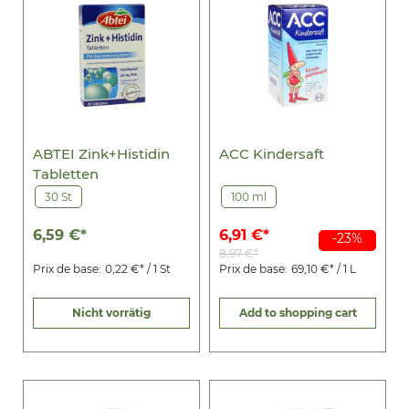
ABTEI Zink+Histidin
ACC Kindersaft
Tabletten
30 St
100 ml
6,59 €*
6,91 €*
-23%
8,97 €*
Prix de base:
0,22 €* / 1 St
Prix de base:
69,10 €* / 1 L
Nicht vorrätig
Add to shopping cart