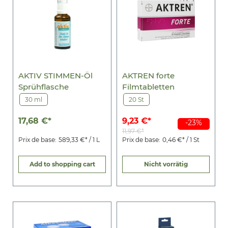
AKTIV STIMMEN-Öl
AKTREN forte
Sprühflasche
Filmtabletten
30 ml
20 St
17,68 €*
9,23 €*
-23%
11,97 €*
Prix de base:
589,33 €* / 1 L
Prix de base:
0,46 €* / 1 St
Add to shopping cart
Nicht vorrätig