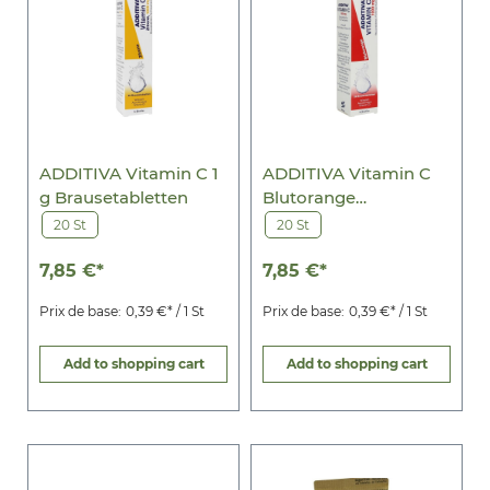
ADDITIVA Vitamin C 1
ADDITIVA Vitamin C
g Brausetabletten
Blutorange
Brausetabletten
20 St
20 St
7,85 €*
7,85 €*
Prix de base:
0,39 €* / 1 St
Prix de base:
0,39 €* / 1 St
Add to shopping cart
Add to shopping cart