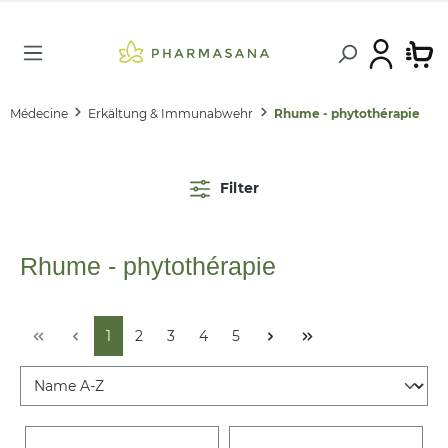
Médecine
Erkältung & Immunabwehr
Rhume - phytothérapie
Filter
Rhume - phytothérapie
1
2
3
4
5