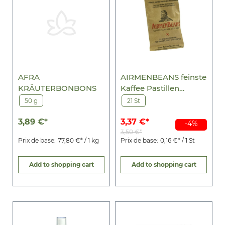
AFRA
AIRMENBEANS feinste
KRÄUTERBONBONS
Kaffee Pastillen
m.Guarana
50 g
21 St
3,89 €*
3,37 €*
-4%
3,50 €*
Prix de base:
77,80 €* / 1 kg
Prix de base:
0,16 €* / 1 St
Add to shopping cart
Add to shopping cart