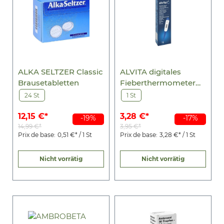
ALKA SELTZER Classic
ALVITA digitales
Brausetabletten
Fieberthermometer
flexibel
24 St
1 St
12,15 €*
3,28 €*
-19%
-17%
14,99 €*
3,95 €*
Prix de base:
0,51 €* / 1 St
Prix de base:
3,28 €* / 1 St
Nicht vorrätig
Nicht vorrätig