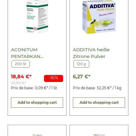
ACONITUM
ADDITIVA heiße
PENTARKAN
Zitrone Pulver
Tabletten
200 St
120 g
18,84 €*
6,27 €*
-16%
22,50 €*
Prix de base:
0,09 €* / 1 St
Prix de base:
52,25 €* / 1 kg
Add to shopping cart
Add to shopping cart