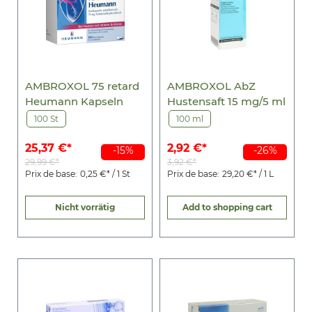
AMBROXOL 75 retard
AMBROXOL AbZ
Heumann Kapseln
Hustensaft 15 mg/5 ml
100 St
100 ml
25,37 €*
2,92 €*
-15%
-26%
29,99 €*
3,92 €*
Prix de base:
0,25 €* / 1 St
Prix de base:
29,20 €* / 1 L
Nicht vorrätig
Add to shopping cart