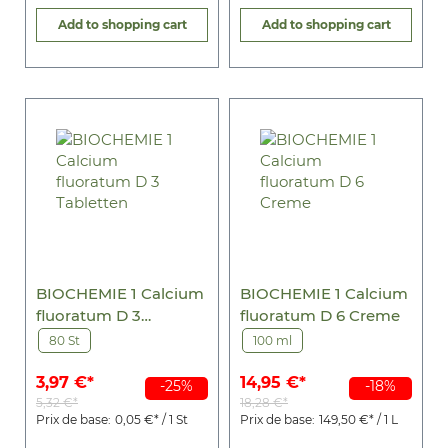
Add to shopping cart
Add to shopping cart
BIOCHEMIE 1 Calcium
BIOCHEMIE 1 Calcium
fluoratum D 3
fluoratum D 6 Creme
Tabletten
80 St
100 ml
3,97 €*
14,95 €*
-25%
-18%
5,32 €*
18,28 €*
Prix de base:
0,05 €* / 1 St
Prix de base:
149,50 €* / 1 L