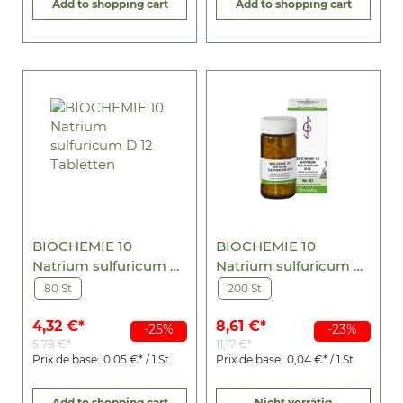
Add to shopping cart
Add to shopping cart
BIOCHEMIE 10
BIOCHEMIE 10
Natrium sulfuricum D
Natrium sulfuricum D
12 Tabletten
12 Tabletten
80 St
200 St
4,32 €*
8,61 €*
-25%
-23%
5,78 €*
11,17 €*
Prix de base:
0,05 €* / 1 St
Prix de base:
0,04 €* / 1 St
Add to shopping cart
Nicht vorrätig