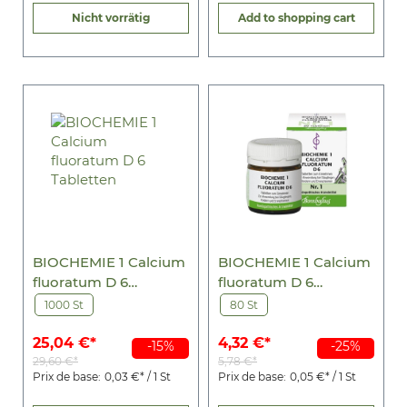
Nicht vorrätig
Add to shopping cart
BIOCHEMIE 1 Calcium
BIOCHEMIE 1 Calcium
fluoratum D 6
fluoratum D 6
Tabletten
Tabletten
1000 St
80 St
25,04 €*
4,32 €*
-15%
-25%
29,60 €*
5,78 €*
Prix de base:
0,03 €* / 1 St
Prix de base:
0,05 €* / 1 St