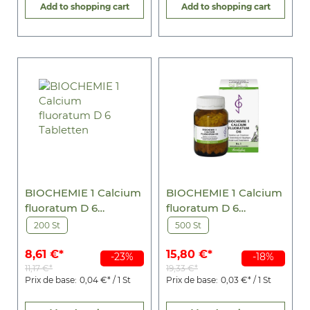
Add to shopping cart
Add to shopping cart
BIOCHEMIE 1 Calcium
BIOCHEMIE 1 Calcium
fluoratum D 6
fluoratum D 6
Tabletten
Tabletten
200 St
500 St
8,61 €*
15,80 €*
-23%
-18%
11,17 €*
19,33 €*
Prix de base:
0,04 €* / 1 St
Prix de base:
0,03 €* / 1 St