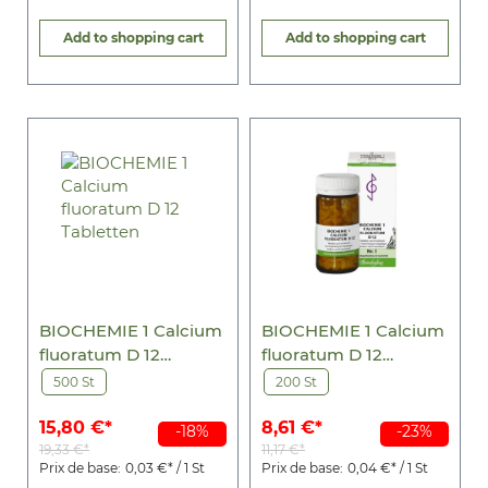
Add to shopping cart
Add to shopping cart
BIOCHEMIE 1 Calcium
BIOCHEMIE 1 Calcium
fluoratum D 12
fluoratum D 12
Tabletten
Tabletten
500 St
200 St
15,80 €*
8,61 €*
-18%
-23%
19,33 €*
11,17 €*
Prix de base:
0,03 €* / 1 St
Prix de base:
0,04 €* / 1 St