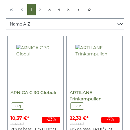
1
2
3
4
5
ARNICA C 30 Globuli
ARTILANE
Trinkampullen
10 g
15 St
10,37 €*
22,32 €*
-23%
-7%
13,45 €*
23,98 €*
Prix de base:
1 037,00 €* / 1
Prix de base:
1,49 €* / 1 St