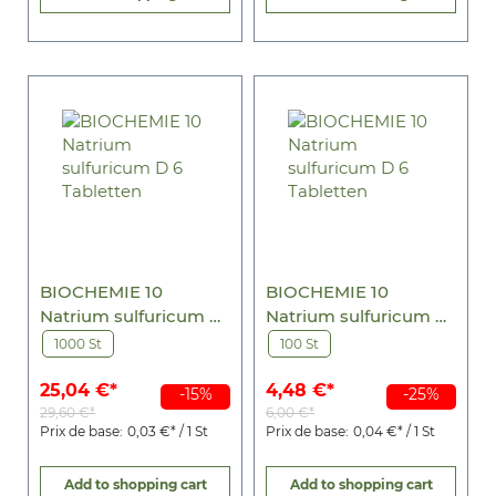
BIOCHEMIE 10
BIOCHEMIE 10
Natrium sulfuricum D
Natrium sulfuricum D
6 Tabletten
6 Tabletten
1000 St
100 St
25,04 €*
4,48 €*
-15%
-25%
29,60 €*
6,00 €*
Prix de base:
0,03 €* / 1 St
Prix de base:
0,04 €* / 1 St
Add to shopping cart
Add to shopping cart