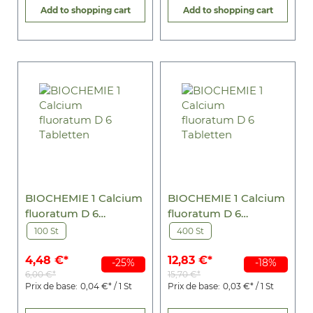
Add to shopping cart
Add to shopping cart
BIOCHEMIE 1 Calcium
BIOCHEMIE 1 Calcium
fluoratum D 6
fluoratum D 6
Tabletten
Tabletten
100 St
400 St
4,48 €*
12,83 €*
-25%
-18%
6,00 €*
15,70 €*
Prix de base:
0,04 €* / 1 St
Prix de base:
0,03 €* / 1 St