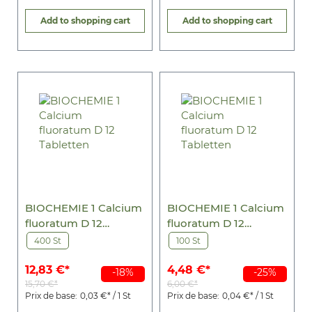
Add to shopping cart
Add to shopping cart
BIOCHEMIE 1 Calcium
BIOCHEMIE 1 Calcium
fluoratum D 12
fluoratum D 12
Tabletten
Tabletten
400 St
100 St
12,83 €*
4,48 €*
-18%
-25%
15,70 €*
6,00 €*
Prix de base:
0,03 €* / 1 St
Prix de base:
0,04 €* / 1 St