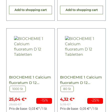
Add to shopping cart
Add to shopping cart
BIOCHEMIE 1 Calcium
BIOCHEMIE 1 Calcium
fluoratum D 12
fluoratum D 12
Tabletten
Tabletten
1000 St
80 St
25,04 €*
4,32 €*
-15%
-25%
29,60 €*
5,78 €*
Prix de base:
0,03 €* / 1 St
Prix de base:
0,05 €* / 1 St