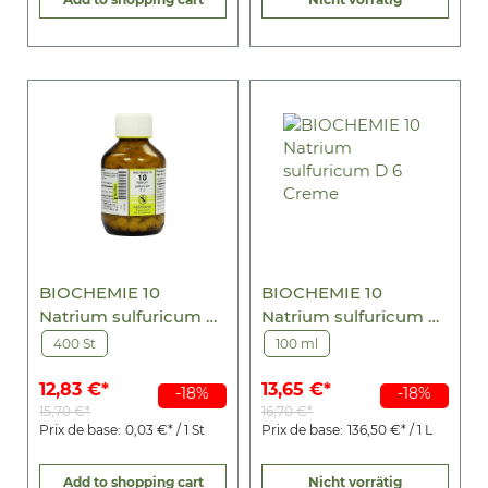
BIOCHEMIE 10
BIOCHEMIE 10
Natrium sulfuricum D
Natrium sulfuricum D
12 Tabletten
6 Creme
400 St
100 ml
12,83 €*
13,65 €*
-18%
-18%
15,70 €*
16,70 €*
Prix de base:
0,03 €* / 1 St
Prix de base:
136,50 €* / 1 L
Add to shopping cart
Nicht vorrätig