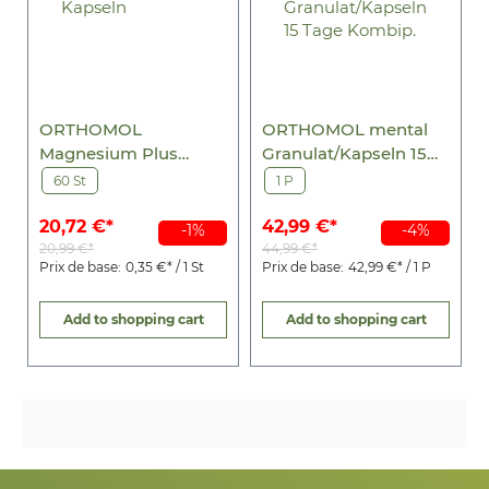
ORTHOMOL
ORTHOMOL mental
Magnesium Plus
Granulat/Kapseln 15
Kapseln
Tage Kombip.
60 St
1 P
20,72 €*
42,99 €*
-1%
-4%
20,99 €*
44,99 €*
Prix de base:
0,35 €* / 1 St
Prix de base:
42,99 €* / 1 P
Add to shopping cart
Add to shopping cart