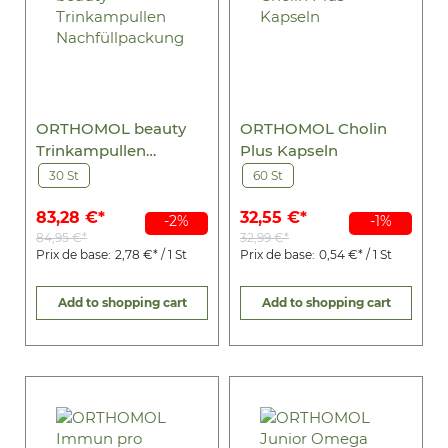
ORTHOMOL beauty
ORTHOMOL Cholin
Trinkampullen
Plus Kapseln
Nachfüllpackung
30 St
60 St
83,28 €*
32,55 €*
-2%
-1%
84,95 €*
32,99 €*
Prix de base:
2,78 €* / 1 St
Prix de base:
0,54 €* / 1 St
Add to shopping cart
Add to shopping cart