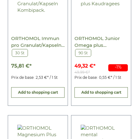
ORTHOMOL Immun
ORTHOMOL Junior
pro Granulat/Kapseln
Omega plus
Kombipack.
Kaudragees
30 St
90 St
75,81 €*
49,32 €*
-1%
49,99 €*
Prix de base:
2,53 €* / 1 St
Prix de base:
0,55 €* / 1 St
Add to shopping cart
Add to shopping cart