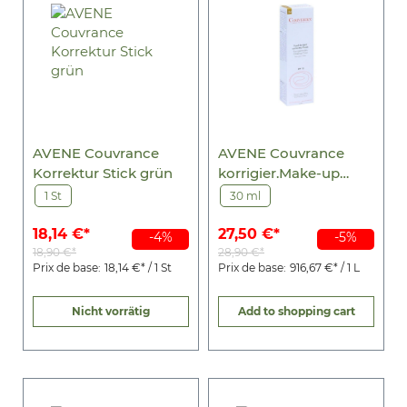
AVENE Couvrance
AVENE Couvrance
Korrektur Stick grün
korrigier.Make-up
Fluid honig 4.0
1 St
30 ml
18,14 €*
27,50 €*
-4%
-5%
18,90 €*
28,90 €*
Prix de base:
18,14 €* / 1 St
Prix de base:
916,67 €* / 1 L
Nicht vorrätig
Add to shopping cart