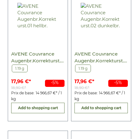
AVENE Couvrance
AVENE Couvrance
Augenbr.Korrekturst.0
Augenbr.Korrekturst.0
1 hellbr.
2 dunkelbr.
1.19 g
1.19 g
17,96 €*
17,96 €*
-5%
-5%
18,90 €*
18,90 €*
Prix de base:
14 966,67 €* / 1
Prix de base:
14 966,67 €* / 1
kg
kg
Add to shopping cart
Add to shopping cart