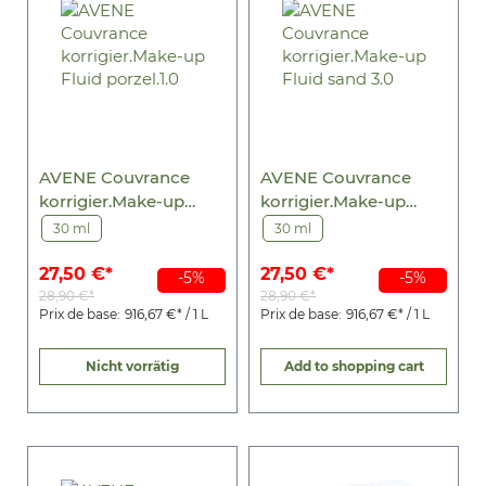
AVENE Couvrance
AVENE Couvrance
korrigier.Make-up
korrigier.Make-up
Fluid porzel.1.0
Fluid sand 3.0
30 ml
30 ml
27,50 €*
27,50 €*
-5%
-5%
28,90 €*
28,90 €*
Prix de base:
916,67 €* / 1 L
Prix de base:
916,67 €* / 1 L
Nicht vorrätig
Add to shopping cart