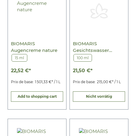
BIOMARIS
BIOMARIS
Augencreme nature
Gesichtswasser
nature
15 ml
100 ml
22,52 €*
21,50 €*
Prix de base:
1 501,33 €* / 1 L
Prix de base:
215,00 €* / 1 L
Add to shopping cart
Nicht vorrätig