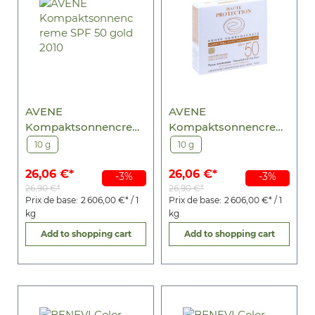
AVENE
AVENE
Kompaktsonnencrem
Kompaktsonnencrem
e SPF 50 gold 2010
e SPF 50 sand 2010
10 g
10 g
26,06 €*
26,06 €*
-3%
-3%
26,90 €*
26,90 €*
Prix de base:
2 606,00 €* / 1
Prix de base:
2 606,00 €* / 1
kg
kg
Add to shopping cart
Add to shopping cart