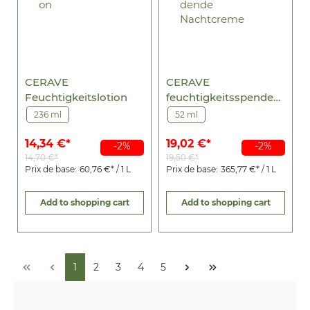
CERAVE
CERAVE
Feuchtigkeitslotion
feuchtigkeitsspenden
de Nachtcreme
236 ml
52 ml
14,34 €*
19,02 €*
-2%
-2%
14,70 €*
19,50 €*
Prix de base:
60,76 €* / 1 L
Prix de base:
365,77 €* / 1 L
Add to shopping cart
Add to shopping cart
1
2
3
4
5