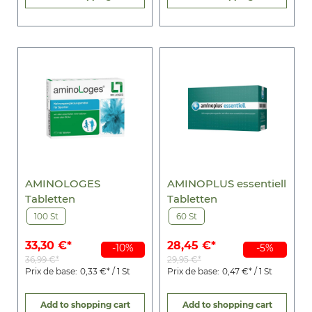
AMINOLOGES
AMINOPLUS essentiell
Tabletten
Tabletten
100 St
60 St
33,30 €*
28,45 €*
-10%
-5%
36,99 €*
29,95 €*
Prix de base:
0,33 €* / 1 St
Prix de base:
0,47 €* / 1 St
Add to shopping cart
Add to shopping cart