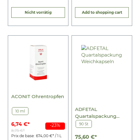
Nicht vorrätig
Add to shopping cart
ACONIT Ohrentropfen
ADFETAL
10 ml
Quartalspackung
Weichkapseln
6,74 €*
90 St
-23%
8,75 €*
Prix de base:
674,00 €* / 1 L
75,60 €*