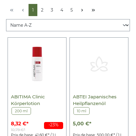
1
2
3
4
5
ABITIMA Clinic
ABTEI Japanisches
Körperlotion
Heilpflanzenöl
200 ml
10 ml
8,32 €*
5,00 €*
-23%
10,79 €*
Prix de base:
41,60 €* / 1 L
Prix de base:
500,00 €* / 1 L