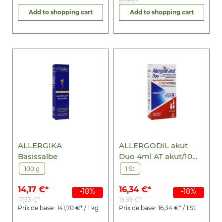
6,15 €*
Add to shopping cart
Add to shopping cart
ALLERGIKA
ALLERGODIL akut
Basissalbe
Duo 4ml AT akut/10ml
NS akut
100 g
1 St
14,17 €*
16,34 €*
-18%
-18%
17,33 €*
19,99 €*
Prix de base:
141,70 €* / 1 kg
Prix de base:
16,34 €* / 1 St