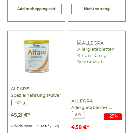
Add to shopping cart
Nicht vorrätig
ALFARE
Spezialnahrung Pulver
ALLEGRA
400 g
Allergietabletten
Kinder 10 mg
45,21 €*
6 St
-25%
Schmelztab.
Prix de base:
113,02 €* / 1 kg
4,59 €*