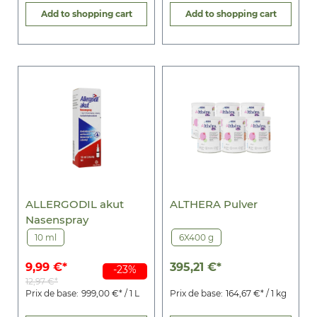
Add to shopping cart
Add to shopping cart
ALLERGODIL akut
ALTHERA Pulver
Nasenspray
10 ml
6X400 g
9,99 €*
395,21 €*
-23%
12,97 €*
Prix de base:
999,00 €* / 1 L
Prix de base:
164,67 €* / 1 kg