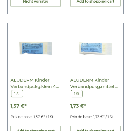
Nicht vorrätig
Add to shopping cart
ALUDERM Kinder
ALUDERM Kinder
Verbandpckg.klein 4
Verbandpckg.mittel 6
cmx2 m
cmx2 m
1 St
1 St
1,57 €*
1,73 €*
Prix de base:
1,57 €* / 1 St
Prix de base:
1,73 €* / 1 St
Add to shopping cart
Add to shopping cart