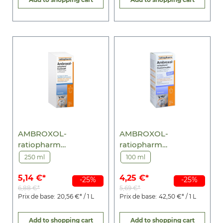
AMBROXOL-
AMBROXOL-
ratiopharm
ratiopharm
Hustensaft
Hustentropfen
250 ml
100 ml
5,14 €*
4,25 €*
-25%
-25%
6,88 €*
5,69 €*
Prix de base:
20,56 €* / 1 L
Prix de base:
42,50 €* / 1 L
Add to shopping cart
Add to shopping cart