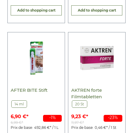
Add to shopping cart
Add to shopping cart
AFTER BITE Stift
AKTREN forte
Filmtabletten
14 ml
20 St
6,90 €*
9,23 €*
-1%
-23%
6,99 €*
11,97 €*
Prix de base:
492,86 €* / 1 L
Prix de base:
0,46 €* / 1 St