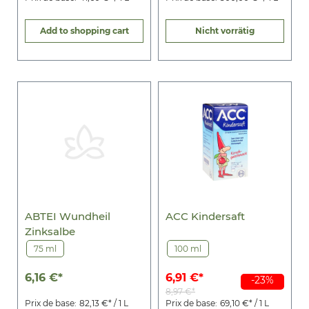
Add to shopping cart
Nicht vorrätig
ABTEI Wundheil
ACC Kindersaft
Zinksalbe
75 ml
100 ml
6,16 €*
6,91 €*
-23%
8,97 €*
Prix de base:
82,13 €* / 1 L
Prix de base:
69,10 €* / 1 L